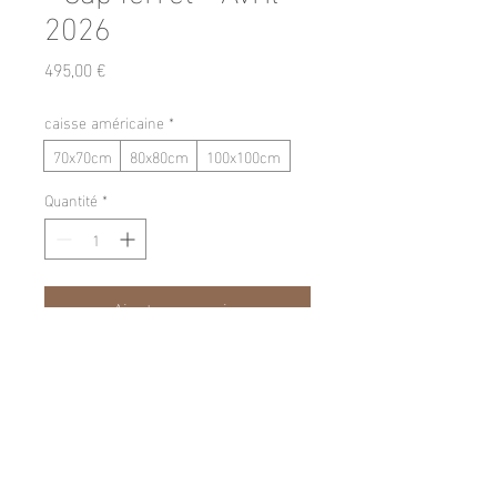
2026
Prix
495,00 €
caisse américaine
*
70x70cm
80x80cm
100x100cm
Quantité
*
Ajouter au panier
Commander et payer
Information sur les tirages:
Chaque photographie est 
imprimée en tirage jet d’encre 